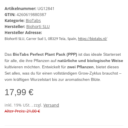
Artikelnummer:
UG12841
GTIN:
4260619880387
Kategorie:
BioTabs
Hersteller:
Biohorti SLU
Hersteller Adresse:
Biohorti SLU, Carrer Sud 1, 08329 Teia, Spain,
https://biotabs.nl/
Das
BioTabs Perfect Plant Pack (PPP)
ist das ideale Starterset
für alle, die ihre Pflanzen auf
natürliche und biologische Weise
kultivieren möchten. Entwickelt für
zwei Pflanzen
, bietet dieses
Set alles, was du für einen vollständigen Grow-Zyklus brauchst –
vom kräftigen Wurzelstart bis zur aromatischen Blüte.
17,99 €
inkl. 19% USt. , zzgl.
Versand
Alter Preis: 21,00 €