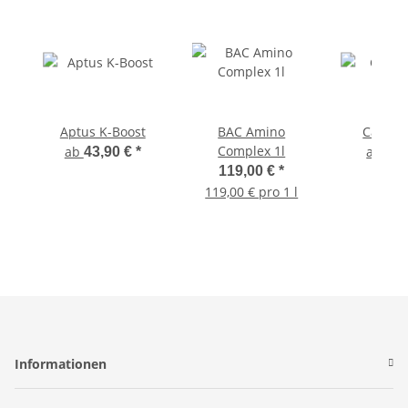
Aptus K-Boost
BAC Amino
Canna 
Complex 1l
ab
ab
43,90 €
*
5,9
119,00 €
*
119,00 € pro 1 l
Informationen