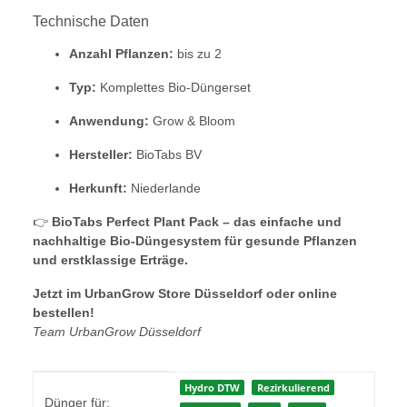
Technische Daten
Anzahl Pflanzen:
bis zu 2
Typ:
Komplettes Bio-Düngerset
Anwendung:
Grow & Bloom
Hersteller:
BioTabs BV
Herkunft:
Niederlande
👉
BioTabs Perfect Plant Pack – das einfache und
nachhaltige Bio-Düngesystem für gesunde Pflanzen
und erstklassige Erträge.
Jetzt im UrbanGrow Store Düsseldorf oder online
bestellen!
Team UrbanGrow Düsseldorf
Produkteigenschaft
Wert
Hydro DTW
Rezirkulierend
Dünger für: