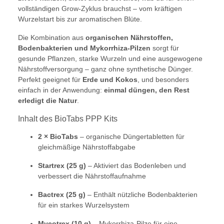
vollständigen Grow-Zyklus brauchst – vom kräftigen
Wurzelstart bis zur aromatischen Blüte.
Die Kombination aus
organischen Nährstoffen,
Bodenbakterien und Mykorrhiza-Pilzen
sorgt für
gesunde Pflanzen, starke Wurzeln und eine ausgewogene
Nährstoffversorgung – ganz ohne synthetische Dünger.
Perfekt geeignet für
Erde und Kokos
, und besonders
einfach in der Anwendung:
einmal düngen, den Rest
erledigt die Natur
.
Inhalt des BioTabs PPP Kits
2 × BioTabs
– organische Düngertabletten für
gleichmäßige Nährstoffabgabe
Startrex (25 g)
– Aktiviert das Bodenleben und
verbessert die Nährstoffaufnahme
Bactrex (25 g)
– Enthält nützliche Bodenbakterien
für ein starkes Wurzelsystem
Mycotrex (10 g)
– Mykorrhiza-Pilze für eine