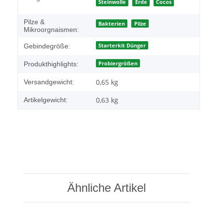
Steinwolle
Erde
Cocos
Pilze &
Bakterien
Pilze
Mikroorgnaismen:
Starterkit Dünger
Gebindegröße:
Probiergrößen
Produkthighlights:
0,65 kg
Versandgewicht:
0,63
kg
Artikelgewicht:
Ähnliche Artikel