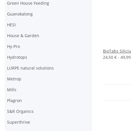
Green House Feeding
Guanokalong
HESI
House & Garden
Hy-Pro
BioTabs Silici
24,50 € -
49,9
Hydrotops
LURPE natural solutions
Metrop
Mills
Plagron
S&R Organics
Superthrive