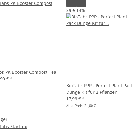
Sale 14%
bs PK Booster Compost Tea
,90 €
*
BioTabs PPP - Perfect Plant Pack
Dünge-Kit für 2 Pflanzen
17,99 €
*
Alter Preis:
21,00 €
ager