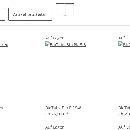
Artikel pro Seite
Auf Lager
Auf L
ex
BioTabs Bio PK 5-8
BioTa
ab
26,50 €
*
ab
2,
Auf Lager
Auf L