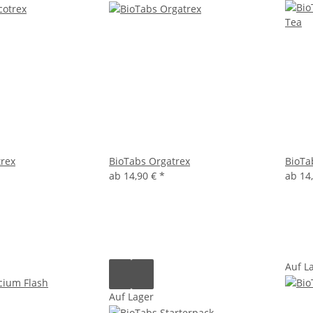
rex
BioTabs Orgatrex
BioTa
ab
14,90 €
*
ab
14
Auf L
Auf Lager