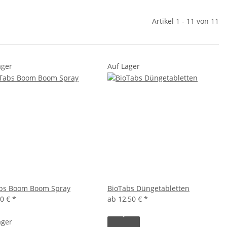
Artikel 1 - 11 von 11
ager
Auf Lager
bs Boom Boom Spray
BioTabs Düngetabletten
00 €
*
ab
12,50 €
*
ager