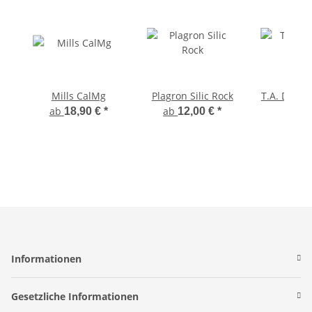
Mills CalMg
Plagron Silic Rock
T.A. DryPa
1k
ab
ab
18,90 €
*
12,00 €
*
34,8
Informationen
Gesetzliche Informationen