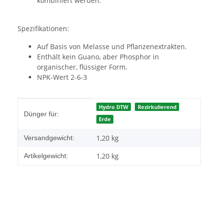
kombiniert werden.
Spezifikationen:
Auf Basis von Melasse und Pflanzenextrakten.
Enthält kein Guano, aber Phosphor in
organischer, flüssiger Form.
NPK-Wert 2-6-3
Produkteigenschaft
Wert
Hydro DTW
Rezirkulierend
Dünger für:
Erde
1,20 kg
Versandgewicht:
1,20
kg
Artikelgewicht: