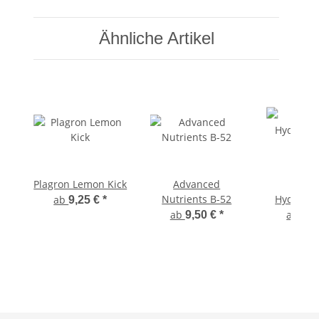
Ähnliche Artikel
Plagron Lemon Kick
Advanced
Dutch
Nutrients B-52
Hydro/Co
ab
9,25 €
*
Gr
ab
ab
9,50 €
*
8,0