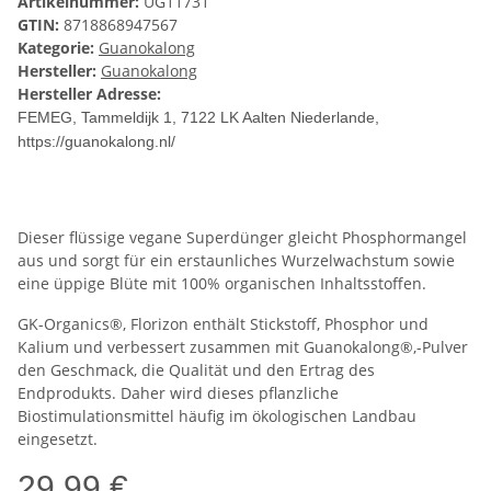
Artikelnummer:
UG11731
GTIN:
8718868947567
Kategorie:
Guanokalong
Hersteller:
Guanokalong
Hersteller Adresse:
FEMEG, Tammeldijk 1
, 7122 LK Aalten Niederlande,
https://guanokalong.nl/
Dieser flüssige vegane Superdünger gleicht Phosphormangel
aus und sorgt für ein erstaunliches Wurzelwachstum sowie
eine üppige Blüte mit 100% organischen Inhaltsstoffen.
GK-Organics®, Florizon enthält Stickstoff, Phosphor und
Kalium und verbessert zusammen mit Guanokalong®,-Pulver
den Geschmack, die Qualität und den Ertrag des
Endprodukts. Daher wird dieses pflanzliche
Biostimulationsmittel häufig im ökologischen Landbau
eingesetzt.
29,99 €