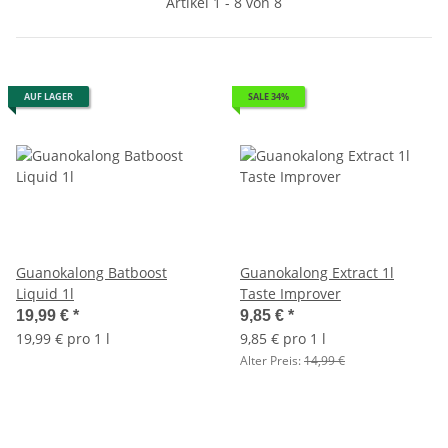
Artikel 1 - 8 von 8
AUF LAGER
SALE 34%
Guanokalong Batboost
Guanokalong Extract 1l
Liquid 1l
Taste Improver
19,99 €
*
9,85 €
*
19,99 € pro 1 l
9,85 € pro 1 l
Alter Preis:
14,99 €