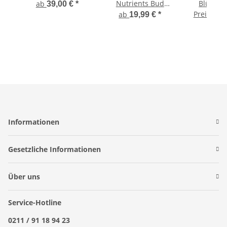
Nutrients Bud
Blüteboo
ab
39,00 €
*
Factor X
Preis auf
angerei
ab
19,99 €
*
Informationen
Gesetzliche Informationen
Über uns
Service-Hotline
0211 / 91 18 94 23