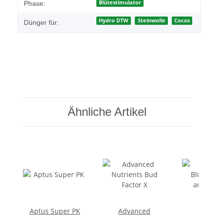
Produkteigenschaft
Wert
Blütestimulator
Phase:
Hydro DTW
Steinwolle
Cocos
Dünger für:
Ähnliche Artikel
Aptus Super PK
Advanced
Ferro