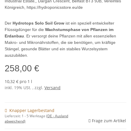
Industrial Estate,, Dargan Crescent, Belfast BT3 9JB, Vereintes
Königreich, https://hydroponicsstore.eu/de
Der
Hydrotops Solo Soil Grow
ist ein speziell entwickelter
Flüssigdünger für die
Wachstumsphase von Pflanzen im
Erdanbau
. Er versorgt deine Pflanzen mit allen essenziellen
Makro- und Mikronährstoffen, die sie benötigen, um kräftige
Stängel, gesunde Blätter und ein stabiles Wurzelsystem
auszubilden.
258,00 €
10,32 € pro 1 l
inkl. 19% USt. , zzgl.
Versand
Knapper Lagerbestand
Lieferzeit:
1 - 5 Werktage
(DE - Ausland
Frage zum Artikel
abweichend)