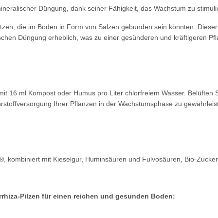
ineralischer Düngung, dank seiner Fähigkeit, das Wachstum zu stimulie
etzen, die im Boden in Form von Salzen gebunden sein könnten. Dieser P
ischen Düngung erheblich, was zu einer gesünderen und kräftigeren Pfl
it 16 ml Kompost oder Humus pro Liter chlorfreiem Wasser. Belüften S
hrstoffversorgung Ihrer Pflanzen in der Wachstumsphase zu gewährleis
 kombiniert mit Kieselgur, Huminsäuren und Fulvosäuren, Bio-Zucker, 
rrhiza-Pilzen für einen reichen und gesunden Boden: