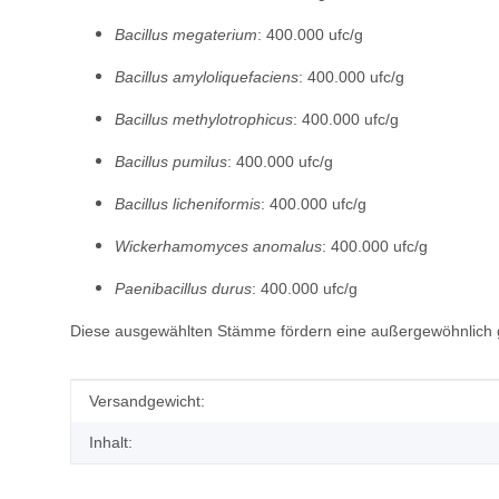
Bacillus megaterium
: 400.000 ufc/g
Bacillus amyloliquefaciens
: 400.000 ufc/g
Bacillus methylotrophicus
: 400.000 ufc/g
Bacillus pumilus
: 400.000 ufc/g
Bacillus licheniformis
: 400.000 ufc/g
Wickerhamomyces anomalus
: 400.000 ufc/g
Paenibacillus durus
: 400.000 ufc/g
Diese ausgewählten Stämme fördern eine außergewöhnlich 
Produkteigenschaft
Wert
Versandgewicht:
Inhalt: