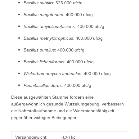
Bacillus subtilis
: 525.000 ufc/g
Bacillus megaterium
: 400.000 ufc/g
Bacillus amyloliquefaciens
: 400.000 ufc/g
Bacillus methylotrophicus
: 400.000 ufc/g
Bacillus pumilus
: 400.000 ufc/g
Bacillus licheniformis
: 400.000 ufc/g
Wickerhamomyces anomalus
: 400.000 ufc/g
Paenibacillus durus
: 400.000 ufc/g
Diese ausgewählten Stämme fördern eine
außergewöhnlich gesunde Wurzelumgebung, verbessern
die Nährstoffaufnahme und die Widerstandsfähigkeit
gegenüber widrigen Bedingungen.
Produkteigenschaft
Wert
0,20 kg
Versandgewicht: