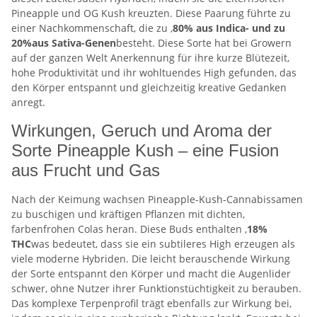
Pineapple und OG Kush kreuzten. Diese Paarung führte zu
einer Nachkommenschaft, die zu ,
80% aus Indica- und zu
20%
aus Sativa-Genen
besteht. Diese Sorte hat bei Growern
auf der ganzen Welt Anerkennung für ihre kurze Blütezeit,
hohe Produktivität und ihr wohltuendes High gefunden, das
den Körper entspannt und gleichzeitig kreative Gedanken
anregt.
Wirkungen, Geruch und Aroma der
Sorte Pineapple Kush – eine Fusion
aus Frucht und Gas
Nach der Keimung wachsen Pineapple-Kush-Cannabissamen
zu buschigen und kräftigen Pflanzen mit dichten,
farbenfrohen Colas heran. Diese Buds enthalten ,
18%
THC
was bedeutet, dass sie ein subtileres High erzeugen als
viele moderne Hybriden. Die leicht berauschende Wirkung
der Sorte entspannt den Körper und macht die Augenlider
schwer, ohne Nutzer ihrer Funktionstüchtigkeit zu berauben.
Das komplexe Terpenprofil trägt ebenfalls zur Wirkung bei,