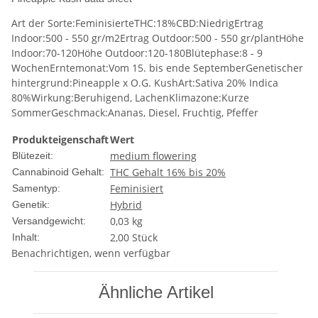
Art der Sorte:FeminisierteTHC:18%CBD:NiedrigErtrag
Indoor:500 - 550 gr/m2Ertrag Outdoor:500 - 550 gr/plantHöhe
Indoor:70-120Höhe Outdoor:120-180Blütephase:8 - 9
WochenErntemonat:Vom 15. bis ende SeptemberGenetischer
hintergrund:Pineapple x O.G. KushArt:Sativa 20% Indica
80%Wirkung:Beruhigend, LachenKlimazone:Kurze
SommerGeschmack:Ananas, Diesel, Fruchtig, Pfeffer
Produkteigenschaft
Wert
medium flowering
Blütezeit:
THC Gehalt 16% bis 20%
Cannabinoid Gehalt:
Feminisiert
Samentyp:
Hybrid
Genetik:
0,03 kg
Versandgewicht:
2,00 Stück
Inhalt:
Benachrichtigen, wenn verfügbar
Ähnliche Artikel