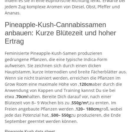
indem es sie in eine euphorische Richtung lenkt. Erwarte bei
jedem Zug komplexe Aromen von Diesel, Obst, Pfeffer und
Ananas.
Pineapple-Kush-Cannabissamen
anbauen: Kurze Blütezeit und hoher
Ertrag
Feminisierte Pineapple-Kush-Samen produzieren
gedrungene Pflanzen, die eine typische Indica-Form
aufweisen. Sie zeichnen sich durch einen dicken
Hauptstamm, kurze Internodien und breite Fächerblätter aus.
Wenn sie nicht trainiert werden, erreichen die Pflanzen im
Grow Room eine maximale Höhe von ,
120cm
aber durch die
Anwendung von Kappen und Training kannst Du sie bei
etwa ,
70cm
halten. Bereite Dich darauf vor, nach einer
Blütezeit von 8– 9 Wochen bis zu ,
550g/m²,
zu ernten. Im
Freien angebaute Pflanzen werden ,
120– 180cm
groß, wobei
jede das Potenzial hat, ,
500– 550g
zu produzieren, die Ende
September geerntet werden können.
Pineapple Kush data sheet