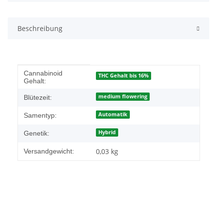
Beschreibung
Produkteigenschaft
Wert
Cannabinoid
THC Gehalt bis 16%
Gehalt:
medium flowering
Blütezeit:
Automatik
Samentyp:
Hybrid
Genetik:
0,03 kg
Versandgewicht: