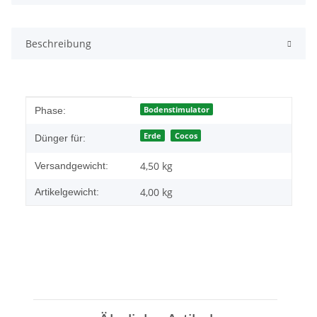
Beschreibung
Produkteigenschaft
Wert
Bodenstimulator
Phase:
Erde
Cocos
Dünger für:
4,50 kg
Versandgewicht:
4,00
kg
Artikelgewicht: