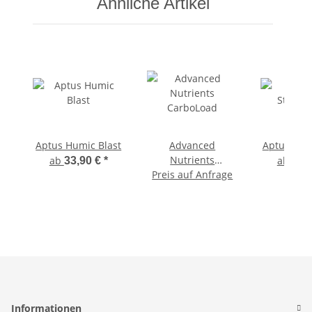
Ähnliche Artikel
Aptus Humic Blast
Advanced
Aptus Star
Nutrients
ab
ab
33,90 €
*
29,
Preis auf Anfrage
CarboLoad
Informationen