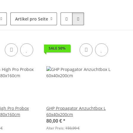
Artikel pro Seite
SALE 50%
igh Pro Probox
GHP Propagator Anzuchtbox L
0x80x160cm
60x40x200cm
80,00 €
*
 €
Alter Preis:
159,99 €