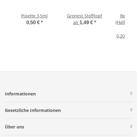
Pipette 3,5ml
Gronest Stofftopf
Bending
(Halbmon
ab
0,50 €
*
1,49 €
*
0,20
0,20 € pro
Informationen
Gesetzliche Informationen
Über uns